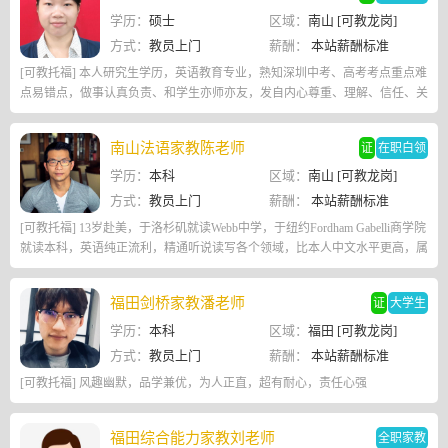
学历：
硕士
区域：
南山 [可教龙岗]
方式：
教员上门
薪酬：
本站薪酬标准
[可教托福] 本人研究生学历，英语教育专业，熟知深圳中考、高考考点重点难
点易错点，做事认真负责、和学生亦师亦友，发自内心尊重、理解、信任、关
心孩子，走进他们的内心，陪他们一起克服困难、取得进步、重拾信心，收获
成长！
南山法语家教陈老师
证
在职白领
学历：
本科
区域：
南山 [可教龙岗]
方式：
教员上门
薪酬：
本站薪酬标准
[可教托福] 13岁赴美，于洛杉矶就读Webb中学，于纽约Fordham Gabelli商学院
就读本科，英语纯正流利，精通听说读写各个领域，比本人中文水平更高，属
于母语水平。钢琴方面成就非凡
福田剑桥家教潘老师
证
大学生
学历：
本科
区域：
福田 [可教龙岗]
方式：
教员上门
薪酬：
本站薪酬标准
[可教托福] 风趣幽默，品学兼优，为人正直，超有耐心，责任心强
福田综合能力家教刘老师
全职家教