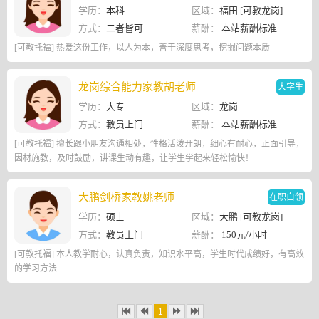
学历：
本科
区域：
福田 [可教龙岗]
方式：
二者皆可
薪酬：
本站薪酬标准
[可教托福] 热爱这份工作，以人为本，善于深度思考，挖掘问题本质
龙岗综合能力家教胡老师
大学生
学历：
大专
区域：
龙岗
方式：
教员上门
薪酬：
本站薪酬标准
[可教托福] 擅长跟小朋友沟通相处，性格活泼开朗，细心有耐心，正面引导，
因材施教，及时鼓励，讲课生动有趣，让学生学起来轻松愉快！
大鹏剑桥家教姚老师
在职白领
学历：
硕士
区域：
大鹏 [可教龙岗]
方式：
教员上门
薪酬：
150元/小时
[可教托福] 本人教学耐心，认真负责，知识水平高，学生时代成绩好，有高效
的学习方法
1