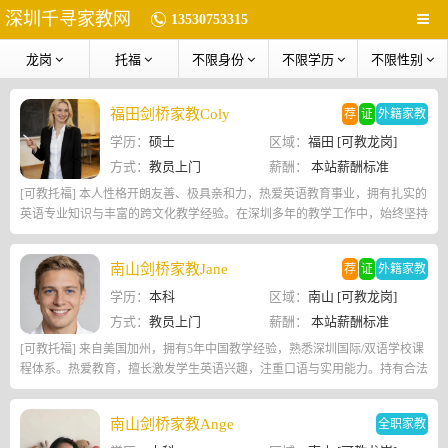
深圳千寻家教网
13530753315
龙岗
托福
不限身份
不限学历
不限性别
福田剑桥家教Coly
荐
证
外籍家教
学历：
硕士
区域：
福田 [可教龙岗]
方式：
教员上门
薪酬：
本站薪酬标准
[可教托福] 本人性格开朗友善、极具亲和力，热爱英语教育事业，拥有扎实的
英语专业知识与丰富的跨文化教学经验。在深圳多年的教学工作中，始终坚持
以学生为中心，注重因材施教，善于发现学生的学习潜力，帮助学生克服学习
困难。
南山剑桥家教Jane
荐
证
外籍家教
学历：
本科
区域：
南山 [可教龙岗]
方式：
教员上门
薪酬：
本站薪酬标准
[可教托福] 来自美国加州，拥有5年中国教学经验，熟悉深圳国际/双语学校课
程体系。热爱教育，擅长激发学生英语兴趣，注重口语与实用能力。持有合法
工作签证，稳定性强，可长期在深圳发展。
南山剑桥家教Ange
全职家教