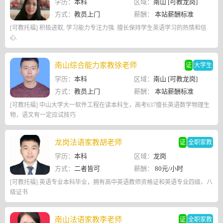
学历：
本科
区域：
南山 [可教龙岗]
方式：
教员上门
薪酬：
本站薪酬标准
[可教托福] 积极进取, 学习能力专注力强. 擅长保持学生英语学习的热情和信
心.
南山综合能力家教徐老师
证
大学生
学历：
本科
区域：
南山 [可教龙岗]
方式：
教员上门
薪酬：
本站薪酬标准
[可教托福] 中山大学大一软件工程在读本科生，高考637擅长英语数学物理生
物，语文有一定应试技巧
龙岗法语家教胡老师
证
全职家教
学历：
本科
区域：
龙岗
方式：
二者皆可
薪酬：
80元/小时
[可教托福] 英语专业本科毕业，拥有高中英语教师资格证和英语专业四级、八
级证书
南山法语家教李老师
证
全职家教