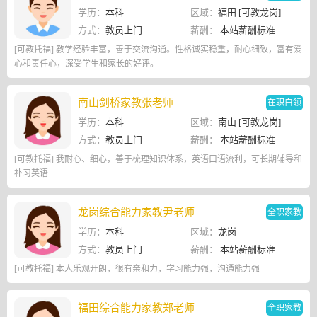
学历：
本科
区域：
福田 [可教龙岗]
方式：
教员上门
薪酬：
本站薪酬标准
[可教托福] 教学经验丰富，善于交流沟通。性格诚实稳重，耐心细致，富有爱
心和责任心，深受学生和家长的好评。
南山剑桥家教张老师
在职白领
学历：
本科
区域：
南山 [可教龙岗]
方式：
教员上门
薪酬：
本站薪酬标准
[可教托福] 我耐心、细心，善于梳理知识体系，英语口语流利，可长期辅导和
补习英语
龙岗综合能力家教尹老师
全职家教
学历：
本科
区域：
龙岗
方式：
教员上门
薪酬：
本站薪酬标准
[可教托福] 本人乐观开朗，很有亲和力，学习能力强，沟通能力强
福田综合能力家教郑老师
全职家教