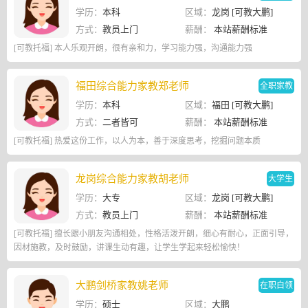
学历：
本科
区域：
龙岗 [可教大鹏]
方式：
教员上门
薪酬：
本站薪酬标准
[可教托福] 本人乐观开朗，很有亲和力，学习能力强，沟通能力强
福田综合能力家教郑老师
全职家教
学历：
本科
区域：
福田 [可教大鹏]
方式：
二者皆可
薪酬：
本站薪酬标准
[可教托福] 热爱这份工作，以人为本，善于深度思考，挖掘问题本质
龙岗综合能力家教胡老师
大学生
学历：
大专
区域：
龙岗 [可教大鹏]
方式：
教员上门
薪酬：
本站薪酬标准
[可教托福] 擅长跟小朋友沟通相处，性格活泼开朗，细心有耐心，正面引导，
因材施教，及时鼓励，讲课生动有趣，让学生学起来轻松愉快！
大鹏剑桥家教姚老师
在职白领
学历：
硕士
区域：
大鹏