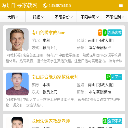
深圳千寻家教网
13530753315
大鹏
托福
不限身份
不限学历
不限性别
南山剑桥家教Jane
荐
证
外籍家教
学历：
本科
区域：
南山 [可教大鹏]
方式：
教员上门
薪酬：
本站薪酬标准
[可教托福] 来自美国加州，拥有5年中国教学经验，熟悉深圳国际/双语学校课
程体系。热爱教育，擅长激发学生英语兴趣，注重口语与实用能力。持有合法
工作签证，稳定性强，可长期在深圳发展。
南山综合能力家教徐老师
证
大学生
学历：
本科
区域：
南山 [可教大鹏]
方式：
教员上门
薪酬：
本站薪酬标准
[可教托福] 中山大学大一软件工程在读本科生，高考637擅长英语数学物理生
物，语文有一定应试技巧
龙岗法语家教胡老师
证
全职家教