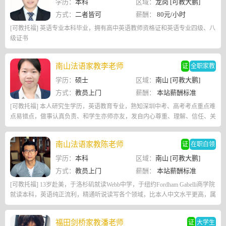
学历：
本科
区域：
龙岗 [可教大鹏]
方式：
二者皆可
薪酬：
80元/小时
[可教托福] 英语专业本科毕业，拥有高中英语教师资格证和英语专业四级、八
级证书
南山法语家教李老师
证
全职家教
学历：
硕士
区域：
南山 [可教大鹏]
方式：
教员上门
薪酬：
本站薪酬标准
[可教托福] 本人研究生学历，英语教育专业，熟知深圳中考、高考考点重点难
点易错点，做事认真负责、和学生亦师亦友，发自内心尊重、理解、信任、关
心孩子，走进他们的内心，陪他们一起克服困难、取得进步、重拾信心，收获
成长！
南山法语家教陈老师
证
在职白领
学历：
本科
区域：
南山 [可教大鹏]
方式：
教员上门
薪酬：
本站薪酬标准
[可教托福] 13岁赴美，于洛杉矶就读Webb中学，于纽约Fordham Gabelli商学院
就读本科，英语纯正流利，精通听说读写各个领域，比本人中文水平更高，属
于母语水平。钢琴方面成就非凡
福田剑桥家教潘老师
证
大学生