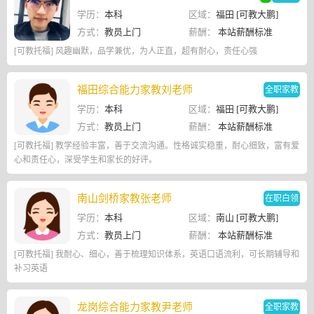
学历：
本科
区域：
福田 [可教大鹏]
方式：
教员上门
薪酬：
本站薪酬标准
[可教托福] 风趣幽默，品学兼优，为人正直，超有耐心，责任心强
福田综合能力家教刘老师
全职家教
学历：
本科
区域：
福田 [可教大鹏]
方式：
教员上门
薪酬：
本站薪酬标准
[可教托福] 教学经验丰富，善于交流沟通。性格诚实稳重，耐心细致，富有爱
心和责任心，深受学生和家长的好评。
南山剑桥家教张老师
在职白领
学历：
本科
区域：
南山 [可教大鹏]
方式：
教员上门
薪酬：
本站薪酬标准
[可教托福] 我耐心、细心，善于梳理知识体系，英语口语流利，可长期辅导和
补习英语
龙岗综合能力家教尹老师
全职家教