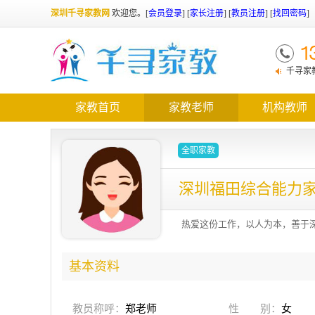
深圳千寻家教网
欢迎您。
[
会员登录
] [
家长注册
] [
教员注册
] [
找回密码
]
1
千寻家
需了解优
家教首页
家教老师
机构教师
全职家教
深圳福田综合能力
热爱这份工作，以人为本，善于
基本资料
教员称呼：
郑老师
性 别：
女