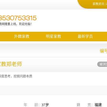
家教资讯
|
3530753315
教网隆重上线，欢迎光临！
质教师的信息和最新的学生信息，请加微信13530753315
外籍家教
明星家教
最新学员
编号
家教郑老师
被浏览
深度思考，挖掘问题本质
年 龄：
37岁
籍 贯：
福建