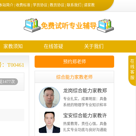
本站简介
|
收费标准
|
学员协议
|
教员协议
|
联系我们
|
请家教
家教须知
在线答疑
关于我们
在
预约郑老师
：T00461
线
客
综合能力家教老师
服
1477次
龙岗综合能力家教郑
老师
专业扎实，成果明显：具备
系统的物理学专业知识和丰
富的教学经验，在物理命题
宝安综合能力家教许
与教学方面均取得过优异成
老师
绩，深受同行与学生的认
热爱教育，责任心强，具备
可。 热爱教育，责任心强：
扎实专业功底与良好沟通能
始终秉持教书育人的初心，
力，善于因材施教，富有亲