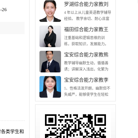
罗湖综合能力家教刘
关爱学生成长，不仅关注知
和能力，能快速融入团队，
-26
老师
识的传授
致力于学生全面发展 做事、
4 年以上从儿童英语教学辅导
对人有耐心和恒心
经验。 教学亲切、耐心且富
有创意，善于通过游戏、歌
福田综合能力家教王
曲、故事等趣味方式激发学
老师
生学习兴趣。 具备英语专业
注重基础和逻辑思维的训
八级（TEM-8）证书，口语
练，获取知识，发展能力。
流利，发音标准。
课堂气氛活跃有趣，善于化
宝安综合能力家教熊
整为0，将复杂问题简单化。
老师
教学辅导幽默生动，循循善
诱；讲解深入浅出，化繁为
简；辅导条理清楚，能及时
宝安综合能力家教李
引导学生归纳总结；上课注
老师
重逻辑推理，分析问题透
1、性格活泼开朗，幽默但不
彻，解决问题到位；重视培
失威严，能够使学生在轻松
养学生的学习习惯和思维能
的氛围中获得高效提升；2、
力，家长十分肯定。
有丰富的家教经验
对各类学生和