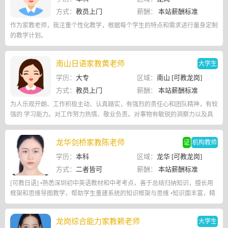
方式：
教员上门
薪酬：
本站薪酬标准
作为家教老师，我注重个性化教学，根据每个学生的特点和需求进行量身定制
的教学计划。
南山日语家教黄老师
大学生
学历：
大专
区域：
南山 [可教龙岗]
方式：
教员上门
薪酬：
本站薪酬标准
为人乐观开朗、工作积极主动、认真踏实，有强烈的责任心和团队精神，有较
强的 学习能力。对工作努力热情、敬业负责。对事物有敏锐的洞察力以及具
有较强的 应变处理能力和适应能力；善于在工作中提出问题、发现问题
龙华剑桥家教陈老师
证
机构教师
学历：
本科
区域：
龙华 [可教龙岗]
方式：
二者皆可
薪酬：
本站薪酬标准
[可教日语] •熟悉深圳初中英语教材和中考考点，善于总结归纳知识，擅⻓用
框架和思维导图教学，帮助学生重建系统的知识框架与思维 •知识面丰富，精
通语音、语法、词源和词根词缀，有独到的单词和阅读教学方法
龙岗综合能力家教赖老师
大学生