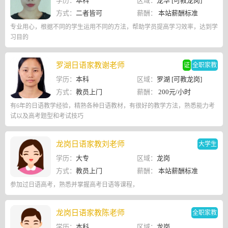
学历：
本科
区域：
龙华 [可教龙岗]
方式：
二者皆可
薪酬：
本站薪酬标准
专业用心，根据不同的学生运用不同的方法，帮助学员提高学习效率，达到学
习目的
罗湖日语家教谢老师
证
全职家教
学历：
本科
区域：
罗湖 [可教龙岗]
方式：
教员上门
薪酬：
200元/小时
有6年的日语教学经验，精熟各种日语教材，有很好的教学方法，熟悉能力考
试以及高考题型和考试技巧
龙岗日语家教刘老师
大学生
学历：
大专
区域：
龙岗
方式：
教员上门
薪酬：
本站薪酬标准
参加过日语高考，熟悉并掌握高考日语等课程，
龙岗日语家教陈老师
全职家教
学历：
本科
区域：
龙岗