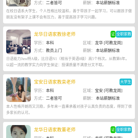
方式：
二者皆可
薪酬：
本站薪酬标准
在校日语系大学生，个人性格比较温和，善于带孩子一起学习，可以跟孩子做
朋友没有架子上课不会有压力，善于提高孩子学习兴趣。
龙华日语家教徐老师
证
全职家教
学历：
本科
区域：
龙华 [可教龙岗]
方式：
教员上门
薪酬：
本站薪酬标准
日语能力Jtest特A级，比日语N1（相当于英语8级）高5个档次。从教第6年。
以超一流的教学实力向学生保证：授课质量不满意分文不取。
宝安日语家教栾老师
大学生
学历：
本科
区域：
宝安 [可教龙岗]
方式：
二者皆可
薪酬：
本站薪酬标准
本人性格开朗而又沉稳，多年来一直秉承着对孩子认真负责的态度，得到了很
多家长的认可。
龙华日语家教董老师
证
全职家教