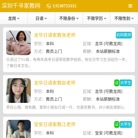
深圳千寻家教网
13530753315
龙岗
日语
不限身份
不限学历
不限性别
龙华日语家教张老师
机构教师
学历：
本科
区域：
龙华 [可教龙岗]
方式：
教员上门
薪酬：
本站薪酬标准
日语过了N1级，有两年高考日语带班教学经验，有在日学习生活经历一年，
了解日本文化。
龙华日语家教赵老师
证
大学生
学历：
本科
区域：
龙华 [可教龙岗]
方式：
教员上门
薪酬：
本站薪酬标准
责任心强、很有趣、爱和小朋友打成一片、也喜欢教书、对小朋友很耐心
宝安日语家教江老师
证
大学生
学历：
本科
区域：
宝安 [可教龙岗]