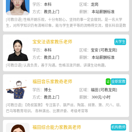
学历：
本科
区域：
龙岗
方式：
教员上门
薪酬：
本站薪酬标准
[可教日语] 性格开朗乐观，十分有耐心，坚持的事一定会做到。是一名大学
生，对所学知识仍有清晰印象，能与学生更平等的流畅得交流，擅长科目是数
学、物理和生物，对课程的知识网络有完整的认知。
宝安法语家教乐老师
大学生
学历：
本科
区域：
宝安 [可教龙岗]
方式：
教员上门
薪酬：
本站薪酬标准
[可教日语] 认真负责，善于沟通。性格活泼开朗，讲课生动有趣。
福田音乐家教奇老师
证
全职家教
学历：
博士
区域：
福田 [可教龙岗]
方式：
教员上门
薪酬：
300元/小时
[可教日语] 【奇叔笛箫】 专注笛子、箶芦丝、陶笛、排箫、箫、尺八、埙、
巴乌等教育培训。 各种演出、比赛评委、考级考官等
福田综合能力家教高老师
机构教师