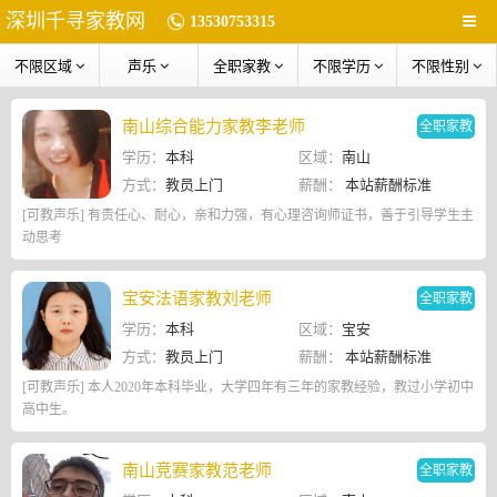
深圳千寻家教网
13530753315
不限区域
声乐
全职家教
不限学历
不限性别
南山综合能力家教李老师
全职家教
学历：
本科
区域：
南山
方式：
教员上门
薪酬：
本站薪酬标准
[可教声乐] 有责任心、耐心，亲和力强，有心理咨询师证书，善于引导学生主
动思考
宝安法语家教刘老师
全职家教
学历：
本科
区域：
宝安
方式：
教员上门
薪酬：
本站薪酬标准
[可教声乐] 本人2020年本科毕业，大学四年有三年的家教经验，教过小学初中
高中生。
南山竞赛家教范老师
全职家教