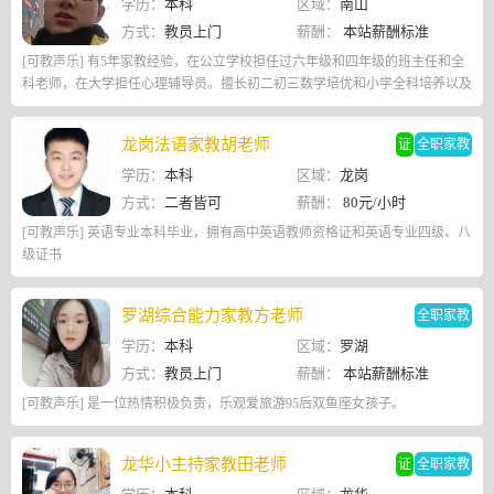
学历：
本科
区域：
南山
方式：
教员上门
薪酬：
本站薪酬标准
[可教声乐] 有5年家教经验，在公立学校担任过六年级和四年级的班主任和全
科老师，在大学担任心理辅导员。擅长初二初三数学培优和小学全科培养以及
心理辅导。同时可教书法和编程以及写作。
龙岗法语家教胡老师
证
全职家教
学历：
本科
区域：
龙岗
方式：
二者皆可
薪酬：
80元/小时
[可教声乐] 英语专业本科毕业，拥有高中英语教师资格证和英语专业四级、八
级证书
罗湖综合能力家教方老师
全职家教
学历：
本科
区域：
罗湖
方式：
教员上门
薪酬：
本站薪酬标准
[可教声乐] 是一位热情积极负责，乐观爱旅游95后双鱼座女孩子。
龙华小主持家教田老师
证
全职家教