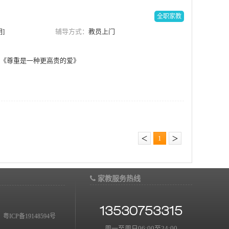
全职家教
]
辅导方式：
教员上门
《尊重是一种更高贵的爱》
＜
1
＞
家教服务热线
13530753315
：
粤ICP备19148594号
周一至周日06:00至24:00