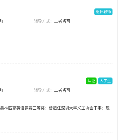
退休教师
]
辅导方式：
二者皆可
认证
大学生
]
辅导方式：
二者皆可
奥林匹克英语竞赛三等奖；曾担任深圳大学义工协会干事；现