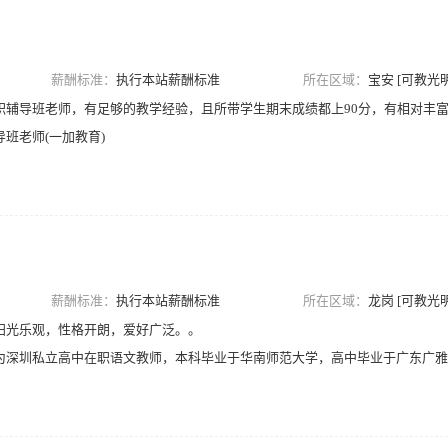
薪酬标准：
执行本站薪酬标准
所在区域：
宝安 [可教光明
职辅导班老师，有足够的教学经验，且所带学生期末成绩都上90分，有相对丰
班老师(一加教育)
薪酬标准：
执行本站薪酬标准
所在区域：
龙岗 [可教光明
阳光乐观，性格开朗，爱好广泛。。
为深圳私立高中在职语文教师，本科毕业于华南师范大学，高中毕业于广东广雅