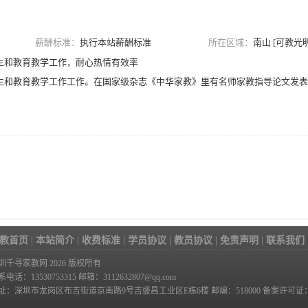
薪酬标准：
执行本站薪酬标准
所在区域：
南山 [可教光明
生和教育教学工作，耐心热情有效率
生和教育教学工作工作。在国家级杂志《中华家教》里有名师家教指导论文发表
教首页
|
本站简介
|
收费标准
|
学员协议
|
教员协议
|
免责声明
|
联系我们
圳千寻家教网 2026 版权所有
系电话：13530753315
邮箱：3112632807@qq.com
址：深圳市龙岗区布吉街道京南路9号吉盛昌工业区E栋6楼 邮编：518000 备案许可证