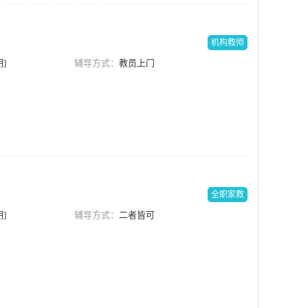
机构教师
]
辅导方式：
教员上门
全职家教
]
辅导方式：
二者皆可