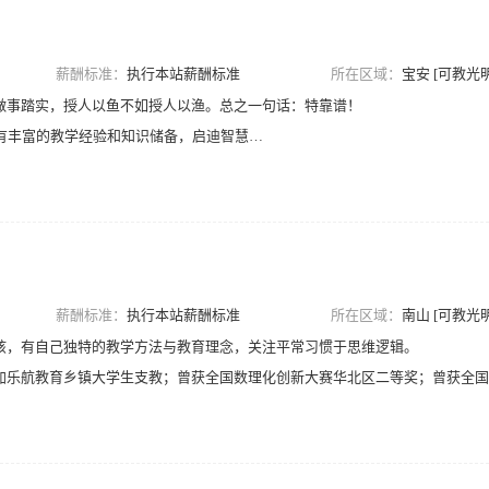
薪酬标准：
执行本站薪酬标准
所在区域：
宝安 [可教光明
做事踏实，授人以鱼不如授人以渔。总之一句话：特靠谱！
，有丰富的教学经验和知识储备，启迪智慧…
薪酬标准：
执行本站薪酬标准
所在区域：
南山 [可教光明
孩，有自己独特的教学方法与教育理念，关注平常习惯于思维逻辑。
加乐航教育乡镇大学生支教；曾获全国数理化创新大赛华北区二等奖；曾获全国