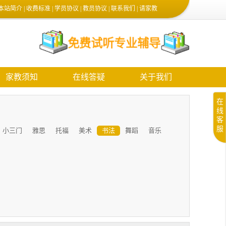
本站简介
|
收费标准
|
学员协议
|
教员协议
|
联系我们
|
请家教
家教须知
在线答疑
关于我们
在
线
客
服
小三门
雅思
托福
美术
书法
舞蹈
音乐