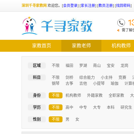
深圳千寻家教网
欢迎您。
[
会员登录
] [
家长注册
] [
教员注册
] [
找回密码
]
1
千寻家
需了解优
家教首页
家教老师
机构教师
区域
不限
福田
罗湖
南山
宝安
龙岗
科目
不限
剑桥
综合能力
小主持
竞赛
钢琴
古筝
吉他
小提琴
瑜伽
计算
身份
不限
机构教师
外籍家教
全职家教
大
学历
不限
高中
中专
大专
本科
研究生
性别
不限
男
女