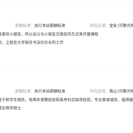
薪酬标准：
执行本站薪酬标准
所在区域：
宝安 [可教光明
级喜欢小朋友，所以会以与小朋友交朋友的方式来开展课程
科，之前在大学担任书法社社长的工作
薪酬标准：
执行本站薪酬标准
所在区域：
南山 [可教光明
善于和学生相处，有两年家教经验和高考科目指导经验，专业靠谱诚信，值得被
境生物学硕士