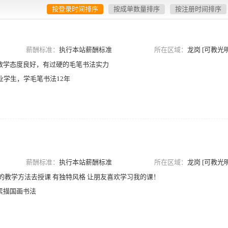
按登录时间排序
按成单数量排序
按注册时间排序
薪酬标准：
执行本站薪酬标准
所在区域：
龙岗 [可教光明
教学态度良好，有过硬的毛笔书法实力
业学生，学毛笔书法12年
薪酬标准：
执行本站薪酬标准
所在区域：
龙岗 [可教光明
的教学方法去授课 有独特风格 让朋友喜欢学习我的课！
素描国画书法