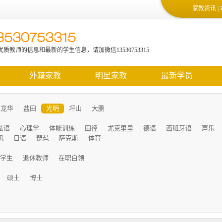
家教资讯
|
3530753315
教网隆重上线，欢迎光临！
质教师的信息和最新的学生信息，请加微信13530753315
外籍家教
明星家教
最新学员
龙华
盐田
光明
坪山
大鹏
法语
心理学
体能训练
田径
尤克里里
德语
西班牙语
声乐
机
日语
琵琶
萨克斯
体育
学生
退休教师
在职白领
硕士
博士