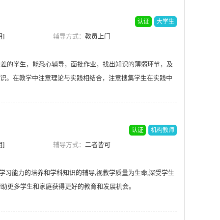
认证
大学生
]
辅导方式：
教员上门
较差的学生，能悉心辅导，面批作业，找出知识的薄弱环节，及
识。在教学中注意理论与实践相结合，注意搜集学生在实践中
认证
机构教师
]
辅导方式：
二者皆可
生学习能力的培养和学科知识的辅导,视教学质量为生命,深受学生
,帮助更多学生和家庭获得更好的教育和发展机会。