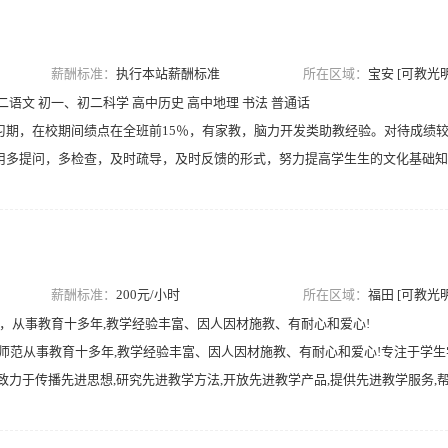
薪酬标准：
执行本站薪酬标准
所在区域：
宝安 [可教光明
二语文 初一、初二科学 高中历史 高中地理 书法 普通话
习期，在校期间绩点在全班前15％，有家教，脑力开发类助教经验。对待成绩
用多提问，多检查，及时疏导，及时反馈的形式，努力提高学生生的文化基础知
数学和文史类
薪酬标准：
200元/小时
所在区域：
福田 [可教光明
法，从事教育十多年,教学经验丰富、因人因材施教、有耐心和爱心!
中师范从事教育十多年,教学经验丰富、因人因材施教、有耐心和爱心!专注于学
致力于传播先进思想,研究先进教学方法,开放先进教学产品,提供先进教学服务