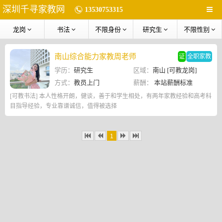
深圳千寻家教网
13530753315
龙岗
书法
不限身份
研究生
不限性别
南山综合能力家教周老师
证
全职家教
学历：
研究生
区域：
南山 [可教龙岗]
方式：
教员上门
薪酬：
本站薪酬标准
[可教书法] 本人性格开朗，健谈，善于和学生相处，有两年家教经验和高考科
目指导经验，专业靠谱诚信，值得被选择
1