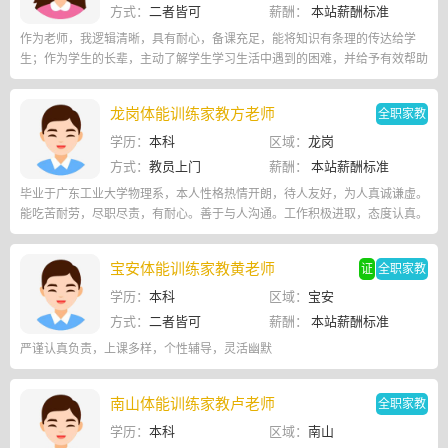
方式：
二者皆可
薪酬：
本站薪酬标准
作为老师，我逻辑清晰，具有耐心，备课充足，能将知识有条理的传达给学
生；作为学生的长辈，主动了解学生学习生活中遇到的困难，并给予有效帮助
龙岗体能训练家教方老师
全职家教
学历：
本科
区域：
龙岗
方式：
教员上门
薪酬：
本站薪酬标准
毕业于广东工业大学物理系，本人性格热情开朗，待人友好，为人真诚谦虚。
能吃苦耐劳，尽职尽责，有耐心。善于与人沟通。工作积极进取，态度认真。
宝安体能训练家教黄老师
证
全职家教
学历：
本科
区域：
宝安
方式：
二者皆可
薪酬：
本站薪酬标准
严谨认真负责，上课多样，个性辅导，灵活幽默
南山体能训练家教卢老师
全职家教
学历：
本科
区域：
南山