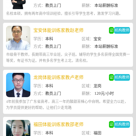
方式：
教员上门
薪酬：
本站薪酬标准
名校本硕，拥有两年高中培训经验，擅长引导学生思考，激发学习兴趣。
宝安体能训练家教赵老师
证
机构教师
学历：
本科
区域：
宝安
方式：
教员上门
薪酬：
本站薪酬标准
市级骨干教师，長期带高三毕业班，尖子班。辅导的学生多名获得全国竞赛一
等奖，有证书为证。并有多名学生考上北，清名校。
龙岗体能训练家教卢老师
证
机构教师
学历：
本科
区域：
龙岗
方式：
教员上门
薪酬：
120元/小时
4年前我参加了广东省高考，高三一年的酸甜苦辣心中自明。希望全力以赴，
为学员提供更好的帮助，让他们少走弯路
福田体能训练家教邵老师
证
机构教师
学历：
本科
区域：
福田