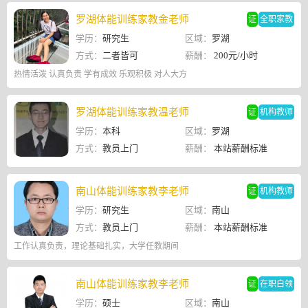
罗湖体能训练家教金老师
证
全职家教
学历：
研究生
区域：
罗湖
方式：
二者皆可
薪酬：
200元/小时
热情活泼 认真负责 学有成效 乐观积极 对人大方
罗湖体能训练家教温老师
证
机构教师
学历：
本科
区域：
罗湖
方式：
教员上门
薪酬：
本站薪酬标准
南山体能训练家教李老师
证
机构教师
学历：
研究生
区域：
南山
方式：
教员上门
薪酬：
本站薪酬标准
工作认真负责，理论基础扎实，大学任教期间
南山体能训练家教李老师
证
在职白领
学历：
硕士
区域：
南山