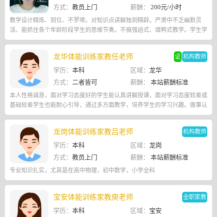
方式：
教员上门
薪酬：
200元/小时
教学设计精炼、到位、不罗嗦。对知识点讲解独到精辟。严肃中不乏幽默灵
活、能抓住各个年龄阶段学生的思维节奏。不搞强迫式、填鸭式教学。学生学
的既有劲又刻苦.
龙华体能训练家教任老师
证
机构教师
学历：
本科
区域：
龙华
方式：
二者皆可
薪酬：
本站薪酬标准
本人性格诚恳，面对学习态度好的学生能认真讲解授课，面对学习态度较差或
基础较差学生也能耐心引导，通过多方面教学，培养学生的学习兴趣。做事认
真细心，灵活变通，面对问题不抱怨，耐心思考，解决问题。
龙岗体能训练家教吕老师
机构教师
学历：
本科
区域：
龙岗
方式：
教员上门
薪酬：
本站薪酬标准
专业知识扎实，尤其是在高中物理，初中数学，小学全科
宝安体能训练家教庾老师
全职家教
学历：
本科
区域：
宝安