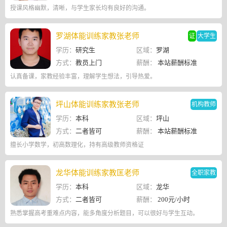
授课风格幽默，清晰，与学生家长均有良好的沟通。
罗湖体能训练家教张老师
证
大学生
学历：
研究生
区域：
罗湖
方式：
教员上门
薪酬：
本站薪酬标准
认真备课，家教经验丰富，理解学生想法，引导热爱。
坪山体能训练家教张老师
机构教师
学历：
本科
区域：
坪山
方式：
二者皆可
薪酬：
本站薪酬标准
擅长小学数学，初高数理化，持有高级教师资格证
龙华体能训练家教匡老师
全职家教
学历：
本科
区域：
龙华
方式：
二者皆可
薪酬：
200元/小时
熟悉掌握高考重难点内容，能多角度分析题目，可以很好与学生互动。