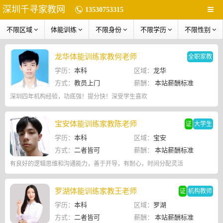
深圳千寻家教网
13530753315
不限区域
体能训练
不限身份
不限学历
不限性别
龙华体能训练家教何老师
全职家教
学历：
本科
区域：
龙华
方式：
教员上门
薪酬：
本站薪酬标准
深圳四年机构经验，功底强！提分快！深受学生喜欢
宝安体能训练家教陈老师
证
大学生
学历：
本科
区域：
宝安
方式：
二者皆可
薪酬：
本站薪酬标准
有良好的逻辑思维和沟通能力，善于开导，有耐心，时间分配灵活
罗湖体能训练家教王老师
证
机构教师
学历：
本科
区域：
罗湖
方式：
二者皆可
薪酬：
本站薪酬标准