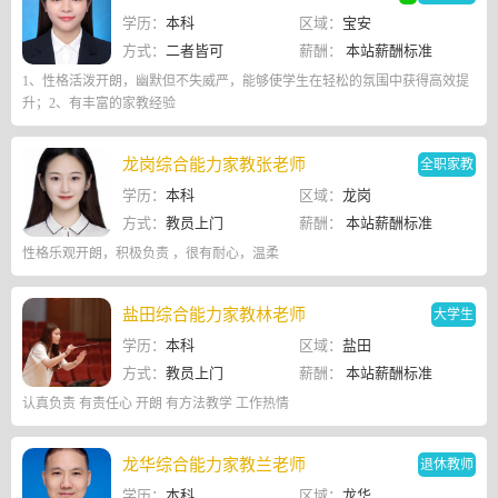
学历：
本科
区域：
宝安
方式：
二者皆可
薪酬：
本站薪酬标准
1、性格活泼开朗，幽默但不失威严，能够使学生在轻松的氛围中获得高效提
升；2、有丰富的家教经验
龙岗综合能力家教张老师
全职家教
学历：
本科
区域：
龙岗
方式：
教员上门
薪酬：
本站薪酬标准
性格乐观开朗，积极负责 ，很有耐心，温柔
盐田综合能力家教林老师
大学生
学历：
本科
区域：
盐田
方式：
教员上门
薪酬：
本站薪酬标准
认真负责 有责任心 开朗 有方法教学 工作热情
龙华综合能力家教兰老师
退休教师
学历：
本科
区域：
龙华