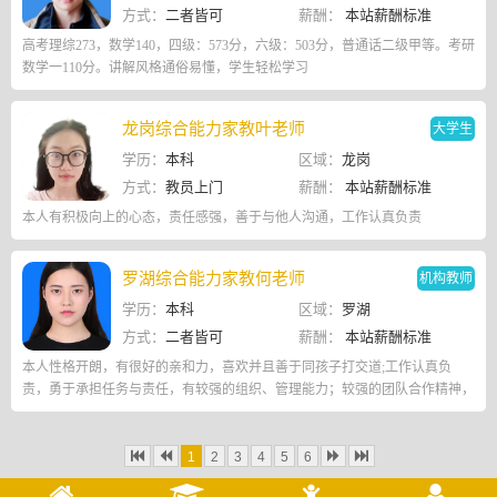
方式：
二者皆可
薪酬：
本站薪酬标准
高考理综273，数学140，四级：573分，六级：503分，普通话二级甲等。考研
数学一110分。讲解风格通俗易懂，学生轻松学习
龙岗综合能力家教叶老师
大学生
学历：
本科
区域：
龙岗
方式：
教员上门
薪酬：
本站薪酬标准
本人有积极向上的心态，责任感强，善于与他人沟通，工作认真负责
罗湖综合能力家教何老师
机构教师
学历：
本科
区域：
罗湖
方式：
二者皆可
薪酬：
本站薪酬标准
本⼈性格开朗，有很好的亲和⼒，喜欢并且善于同孩⼦打交道;⼯作认真负
责，勇于承担任务与责任，有较强的组织、管理能⼒；较强的团队合作精神，
善于和同事学⽣合作，发现学⽣的优势，因材施教；具备良好的综合素质。
1
2
3
4
5
6