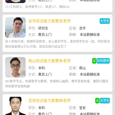
211工科硕士、高考数学137、英语127、理综241.
龙华综合能力家教宋老师
大学生
学历：
研究生
区域：
龙华
方式：
教员上门
薪酬：
本站薪酬标准
本人积极乐观，能够吃苦耐劳，关心爱护学生，喜欢和学生在一起，同时我也
相信我能够让们认可我，而且实践已经证实了
南山综合能力家教朱老师
证
机构教师
学历：
本科
区域：
南山
方式：
教员上门
薪酬：
本站薪酬标准
985数学专业，热爱数学与教育，性格耐心幽默，教学张弛有度，兼顾兴趣培
养和数学思维构建
宝安综合能力家教韩老师
证
大学生
学历：
本科
区域：
宝安
方式：
教员上门
薪酬：
本站薪酬标准