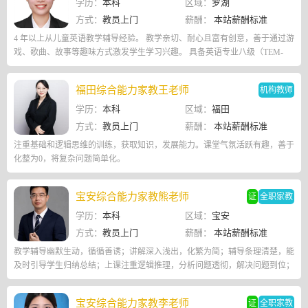
学历：
本科
区域：
罗湖
方式：
教员上门
薪酬：
本站薪酬标准
4 年以上从儿童英语教学辅导经验。 教学亲切、耐心且富有创意，善于通过游
戏、歌曲、故事等趣味方式激发学生学习兴趣。 具备英语专业八级（TEM-
8）证书，口语流利，发音标准。
福田综合能力家教王老师
机构教师
学历：
本科
区域：
福田
方式：
教员上门
薪酬：
本站薪酬标准
注重基础和逻辑思维的训练，获取知识，发展能力。课堂气氛活跃有趣，善于
化整为0，将复杂问题简单化。
宝安综合能力家教熊老师
证
全职家教
学历：
本科
区域：
宝安
方式：
教员上门
薪酬：
本站薪酬标准
教学辅导幽默生动，循循善诱；讲解深入浅出，化繁为简；辅导条理清楚，能
及时引导学生归纳总结；上课注重逻辑推理，分析问题透彻，解决问题到位；
重视培养学生的学习习惯和思维能力，家长十分肯定。
宝安综合能力家教李老师
证
全职家教