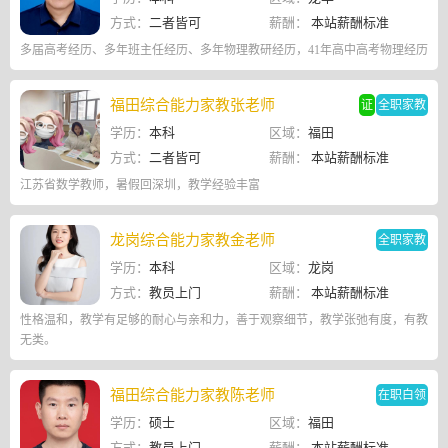
方式：
二者皆可
薪酬：
本站薪酬标准
多届高考经历、多年班主任经历、多年物理教研经历，41年高中高考物理经历
福田综合能力家教张老师
证
全职家教
学历：
本科
区域：
福田
方式：
二者皆可
薪酬：
本站薪酬标准
江苏省数学教师，暑假回深圳，教学经验丰富
龙岗综合能力家教金老师
全职家教
学历：
本科
区域：
龙岗
方式：
教员上门
薪酬：
本站薪酬标准
性格温和，教学有足够的耐心与亲和力，善于观察细节，教学张弛有度，有教
无类。
福田综合能力家教陈老师
在职白领
学历：
硕士
区域：
福田
方式：
教员上门
薪酬：
本站薪酬标准