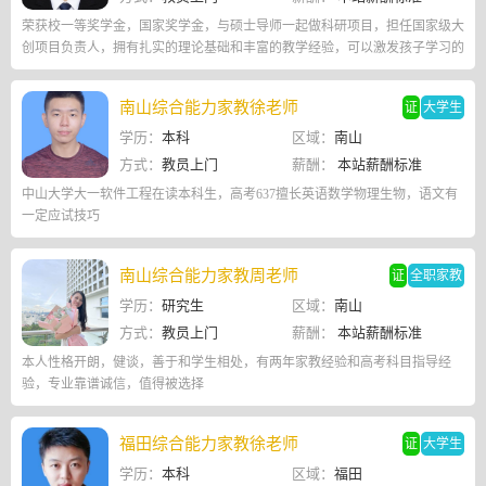
荣获校一等奖学金，国家奖学金，与硕士导师一起做科研项目，担任国家级大
创项目负责人，拥有扎实的理论基础和丰富的教学经验，可以激发孩子学习的
兴趣，跟孩子打成一片，让孩子轻松提分。
南山综合能力家教徐老师
证
大学生
学历：
本科
区域：
南山
方式：
教员上门
薪酬：
本站薪酬标准
中山大学大一软件工程在读本科生，高考637擅长英语数学物理生物，语文有
一定应试技巧
南山综合能力家教周老师
证
全职家教
学历：
研究生
区域：
南山
方式：
教员上门
薪酬：
本站薪酬标准
本人性格开朗，健谈，善于和学生相处，有两年家教经验和高考科目指导经
验，专业靠谱诚信，值得被选择
福田综合能力家教徐老师
证
大学生
学历：
本科
区域：
福田