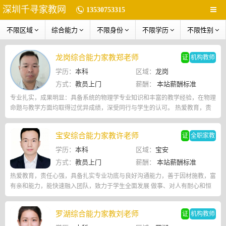
深圳千寻家教网
13530753315
不限区域
综合能力
不限身份
不限学历
不限性别
龙岗综合能力家教郑老师
证
机构教师
学历：
本科
区域：
龙岗
方式：
教员上门
薪酬：
本站薪酬标准
专业扎实，成果明显：具备系统的物理学专业知识和丰富的教学经验，在物理
命题与教学方面均取得过优异成绩，深受同行与学生的认可。 热爱教育，责
任心强：始终秉持教书育人的初心，关爱学生成长，不仅关注知识的传授
宝安综合能力家教许老师
证
全职家教
学历：
本科
区域：
宝安
方式：
教员上门
薪酬：
本站薪酬标准
热爱教育，责任心强，具备扎实专业功底与良好沟通能力，善于因材施教，富
有亲和能力，能快速融入团队，致力于学生全面发展 做事、对人有耐心和恒
心
罗湖综合能力家教刘老师
证
机构教师