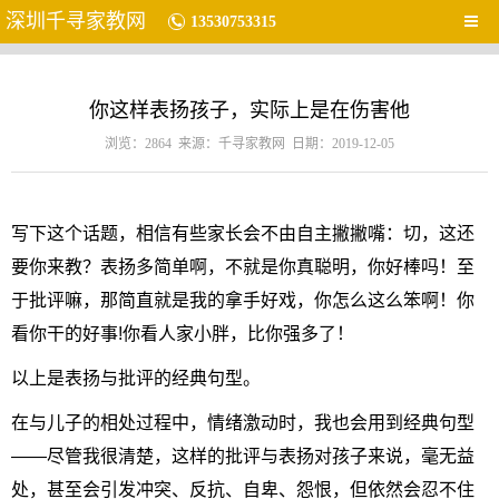
深圳千寻家教网
13530753315
你这样表扬孩子，实际上是在伤害他
浏览：2864 来源：千寻家教网 日期：2019-12-05
写下这个话题，相信有些家长会不由自主撇撇嘴：切，这还
要你来教？表扬多简单啊，不就是你真聪明，你好棒吗！至
于批评嘛，那简直就是我的拿手好戏，你怎么这么笨啊！你
看你干的好事!你看人家小胖，比你强多了！
以上是表扬与批评的经典句型。
在与儿子的相处过程中，情绪激动时，我也会用到经典句型
——尽管我很清楚，这样的批评与表扬对孩子来说，毫无益
处，甚至会引发冲突、反抗、自卑、怨恨，但依然会忍不住