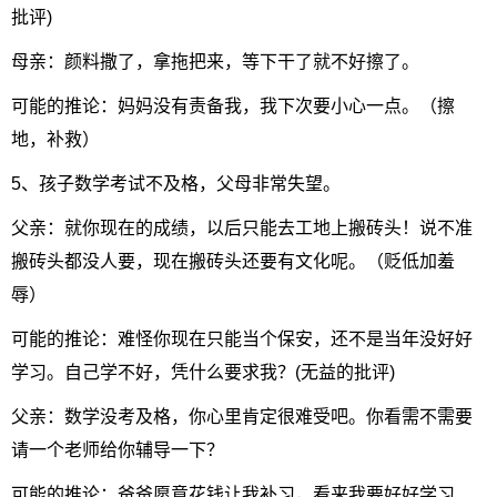
批评)
母亲：颜料撒了，拿拖把来，等下干了就不好擦了。
可能的推论：妈妈没有责备我，我下次要小心一点。（擦
地，补救）
5、孩子数学考试不及格，父母非常失望。
父亲：就你现在的成绩，以后只能去工地上搬砖头！说不准
搬砖头都没人要，现在搬砖头还要有文化呢。（贬低加羞
辱）
可能的推论：难怪你现在只能当个保安，还不是当年没好好
学习。自己学不好，凭什么要求我？(无益的批评)
父亲：数学没考及格，你心里肯定很难受吧。你看需不需要
请一个老师给你辅导一下？
可能的推论：爸爸愿意花钱让我补习，看来我要好好学习