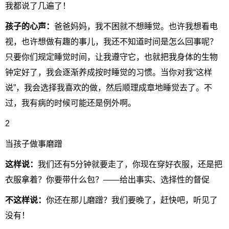
我都说了几遍了！
孩子的心声：
爸爸妈妈，我不困就不想睡觉。也许我想看电
视，也许想做有趣的事儿，我还不知道时间是怎么回事呢？
只要你们规定睡觉时间，让我遵守它，也就把我身体的生物
钟定好了，我会逐渐养成按时睡觉的习惯。当你对我“这样
说”，我会选择我喜欢的做，然后顺理成章地睡觉去了。不
过，我有病的时候可能还是例外啊。
2
当孩子做事磨蹭
这样说：
我们还有5分钟就要走了，你现在穿好衣服，还是把
衣服拿着？你要带什么包？——给出事实、选择性的督促
不这样说：
你还在那儿磨蹭？我们要晚了，赶快吧，听见了
没有！