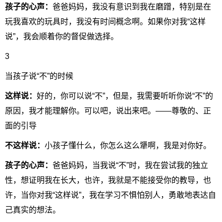
孩子的心声：
爸爸妈妈，我没有意识到我在磨蹭，特别是在
玩我喜欢的玩具时，我没有时间概念啊。如果你对我“这样
说”，我会顺着你的督促做选择。
3
当孩子说“不”的时候
这样说：
好的，你可以说“不”，但是，我需要听听你说“不”的
原因，我才能理解你。可以吧，说出来吧。——尊敬的、正
面的引导
不这样说：
小孩子懂什么，你怎么这么犟啊，我是对你好。
孩子的心声：
爸爸妈妈，当我说“不”时，我在尝试我的独立
性，想证明我在长大，也许，我就是不能接受你的教导，也
许，当你对我“这样说”，我在学习不惧怕别人，勇敢地表达自
己真实的想法。