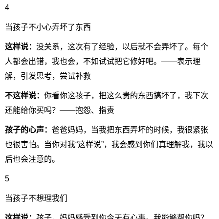
4
当孩子不小心弄坏了东西
这样说：
没关系，这次有了经验，以后就不会弄坏了。每个
人都会出错，我也会，不如试试把它修好吧。——表示理
解，引发思考，尝试补救
不这样说：
你看你这孩子，把这么贵的东西搞坏了，我下次
还能给你买吗？——抱怨、指责
孩子的心声：
爸爸妈妈，当我把东西弄坏的时候，我很紧张
也很害怕。当你对我“这样说”，我会感到你们真理解我，我以
后也会注意的。
5
当孩子不想理我们
这样说：
孩子，妈妈感受到你今天有心事。我能够帮你吗？